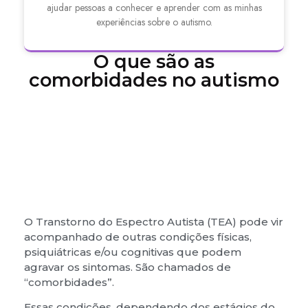
ajudar pessoas a conhecer e aprender com as minhas
experiências sobre o autismo.
O que são as
comorbidades no autismo
O Transtorno do Espectro Autista (TEA) pode vir
acompanhado de outras condições físicas,
psiquiátricas e/ou cognitivas que podem
agravar os sintomas. São chamados de
“comorbidades”.
Essas condições, dependendo dos estágios do
desenvolvimento da criança, podem afetar
muito e precisam ser tratadas devidamente.
O diagnóstico das comorbidades no TEA pode
ser dificultado porque os sintomas são
semelhantes aos do espectro. As condições
associadas ao TEA podem provocar