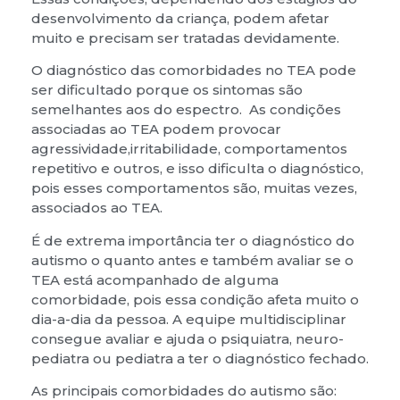
agressividade,irritabilidade, comportamentos
repetitivo e outros, e isso dificulta o diagnóstico,
pois esses comportamentos são, muitas vezes,
associados ao TEA.
É de extrema importância ter o diagnóstico do
autismo o quanto antes e também avaliar se o
TEA está acompanhado de alguma
comorbidade, pois essa condição afeta muito o
dia-a-dia da pessoa. A equipe multidisciplinar
consegue avaliar e ajuda o psiquiatra, neuro-
pediatra ou pediatra a ter o diagnóstico fechado.
As principais comorbidades do autismo são:
Epilepsia
– afetam até 40% dos autistas
Distúrbios gastrointestinais
– afetam até 85%
dos autistas
Distúrbios alimentares
– afetam até 30% dos
autistas