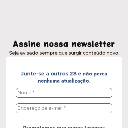
Seja avisado sempre que surgir conteúdo novo.
não perca
Junte-se a outros 28 e
nenhuma atualização.
Nome
*
Endereço
de
e-
mail
*
Prometemos que nunca faremos
Política
spam! Dê uma olhada em nossa
de Privacidade
para mais informações.