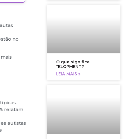
pautas
estão no
 mais
O que significa
“ELOPMENT?
LEIA MAIS »
picas.
% relatam
s autistas
s