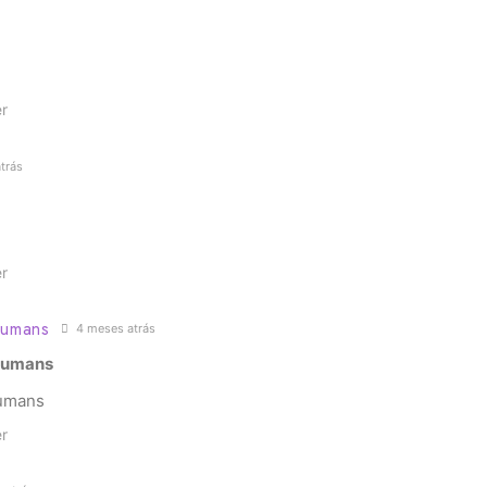
r
trás
r
 humans
4 meses atrás
 humans
humans
r