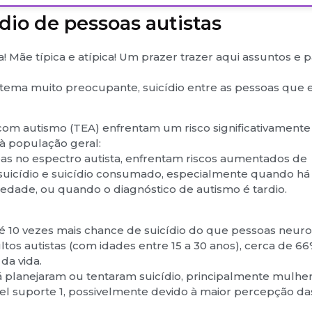
ídio de pessoas autistas
a! Mãe típica e atípica! Um prazer trazer aqui assuntos e 
 tema muito preocupante, suicídio entre as pessoas que 
om autismo (TEA) enfrentam um risco significativamente
à população geral:
as no espectro autista, enfrentam riscos aumentados de
 suicídio e suicídio consumado, especialmente quando há
dade, ou quando o diagnóstico de autismo é tardio.
zes mais chance de suicídio do que pessoas neurotí
tistas (com idades entre 15 a 30 anos), cerca de 66
da vida.
aram ou tentaram suicídio, principalmente mulhere
vel suporte 1, possivelmente devido à maior percepção da