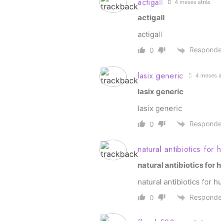
actigall
4 meses atrás
actigall
actigall
Responde
0
lasix generic
4 meses a
lasix generic
lasix generic
Responde
0
natural antibiotics for
natural antibiotics for
natural antibiotics for 
Responde
0